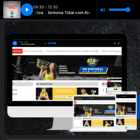
09:30 - 12:30
otal com Alex Silva
 SILVA
LOJAS SILVA
Sintonia Total com Alex Silva