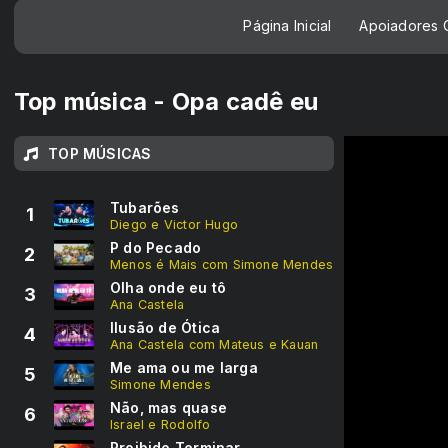
Página Inicial
Apoiadores C
Top música - Opa cadê eu
TOP MÚSICAS
Tubarões
1
Diego e Victor Hugo
P do Pecado
2
Menos é Mais com Simone Mendes
Olha onde eu tô
3
Ana Castela
Ilusão de Ótica
4
Ana Castela com Mateus e Kauan
Me ama ou me larga
5
Simone Mendes
Não, mas quase
6
Israel e Rodolfo
Proibido Terminar