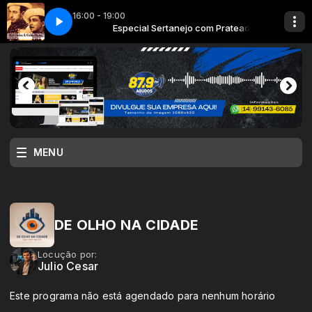
16:00 - 19:00
Serrinha) - Serrinha e Caboclinho
jo com Prateado
Especial Sertanejo com Prateado
O Que Tem a Rosa - Batuque - (Serrinh
MENU
DE OLHO NA CIDADE
Locução por:
Julio Cesar
Este programa não está agendado para nenhum horário