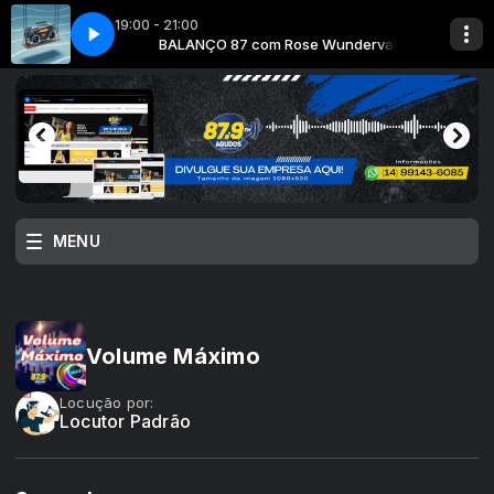
19:00 - 21:00
ose Wundervald
- Marca de uma estrela
BALANÇO 87 com Rose Wundervald
Guilherme Arantes - Marca de uma estrela
MENU
Volume Máximo
Locução por:
Locutor Padrão