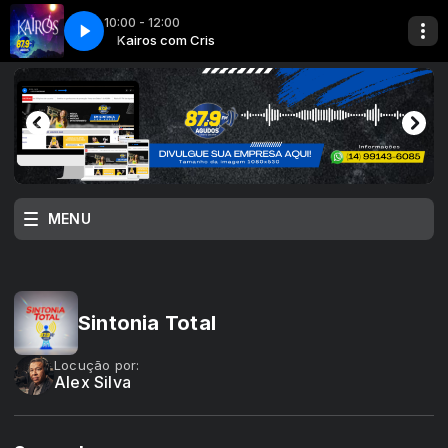
10:00 - 12:00
E
ris
Kairos com Cris
SPOT SETA JINGLE
MENU
Sintonia Total
Locução por:
Alex Silva