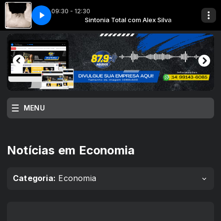
09:30 - 12:30
m WAGNER CESAR E BETO REIS
om Alex Silva
rs - Learn to Fly
Sintonia Total com Alex Silva
010 - Foo Fighters - Learn to Fly
LIGAÇÃO DIRETA com WAGNER CESAR E BE
MENU
Notícias em Economia
Categoria:
Economia